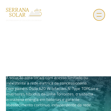
Geradores fotovoltaicos off grid
híbrido
A solução para locais com acesso limitado ou
inexistente à rede elétrica da concessionária.
Com painéis Osda 620 W bifaciais N-Type TOPCon e
inversores híbridos da linha Torrontes, o sistema
armazena energia em baterias e garante
abastecimento contínuo, independente da rede.