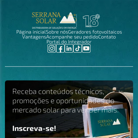
Página inicial
Sobre nós
Geradores fotovoltaicos
Vantagens
Acompanhe seu pedido
Contato
Portal do Integrador
Receba conteúdos técnicos,
promoções e oportunidades do
mercado solar para vender mais.
Inscreva-se!